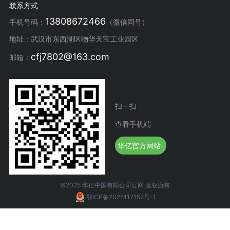
联系方式
13808672466
手机号码：
（微信同号）
地址：武汉市东西湖区物华天宝工业园区
cfj7802@163.com
邮箱：
扫一扫
查看手机端
华亿官方网站-
©2025 华亿中国有限公司官网 版权所有
鄂ICP备2025117152号-1