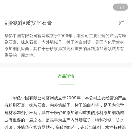
1
/
1
刮的顺轻质找平石膏
华亿中国有限公司官网成立于2009年，本公司主要经营的产品有粉
刷石膏、抹灰石膏、内外墙腻子、树干涂白剂等，是国内化学建材
添加剂供应商，其在干粉砂浆添加剂和重要的涂料添加剂领域占有
重要的一席之地。
产品详情
华亿中国有限公司官网成立于2009年，本公司主要经营的产品
有粉刷石膏、抹灰石膏、内外墙腻子、树干涂白剂等，是国内化学
建材添加剂供应商，其在干粉砂浆添加剂和重要的涂料添加剂领域
占有重要的一席之地。是很早为生产内外墙腻子，特种砂浆，防水
砂浆，外墙华亿官方网站-，瓷砖粘结剂，瓷砖勾缝剂，水性特种涂